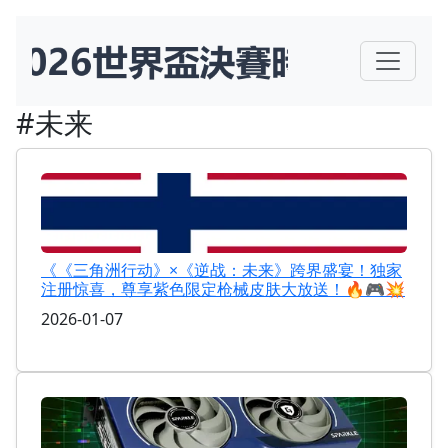
#未来
《《三角洲行动》×《逆战：未来》跨界盛宴！独家
注册惊喜，尊享紫色限定枪械皮肤大放送！🔥🎮💥
2026-01-07