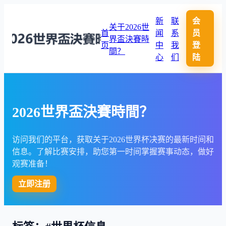
新
联
会
关于2026世
首
闻
系
员
界盃決賽時
页
中
我
登
間？
心
们
陆
2026世界盃決賽時間？
访问我们的平台，获取关于2026世界杯决赛的最新时间和
信息。了解比赛安排，助您第一时间掌握赛事动态，做好
观赛准备！
立即注册