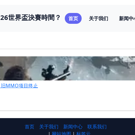
026世界盃決賽時間？
首页
关于我们
新闻中
旧MMO项目终止
首页
关于我们
新闻中心
联系我们
|
网站地图
|
标签云