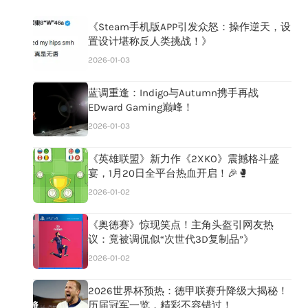
《Steam手机版APP引发众怒：操作逆天，设
置设计堪称反人类挑战！》
2026-01-03
蓝调重逢：Indigo与Autumn携手再战
EDward Gaming巅峰！
2026-01-03
《英雄联盟》新力作《2XKO》震撼格斗盛
宴，1月20日全平台热血开启！🎉🥊
2026-01-02
《奥德赛》惊现笑点！主角头盔引网友热
议：竟被调侃似“次世代3D复制品”》
2026-01-02
2026世界杯预热：德甲联赛升降级大揭秘！
历届冠军一览，精彩不容错过！