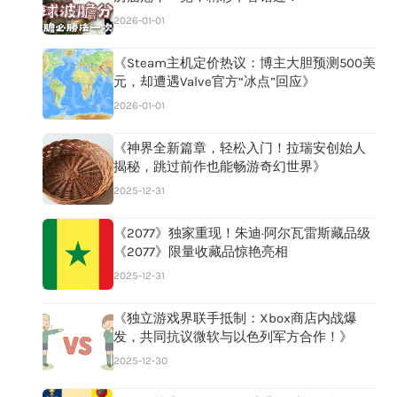
2026-01-01
《Steam主机定价热议：博主大胆预测500美
元，却遭遇Valve官方“冰点”回应》
2026-01-01
《神界全新篇章，轻松入门！拉瑞安创始人
揭秘，跳过前作也能畅游奇幻世界》
2025-12-31
《2077》独家重现！朱迪·阿尔瓦雷斯藏品级
《2077》限量收藏品惊艳亮相
2025-12-31
《独立游戏界联手抵制：Xbox商店内战爆
发，共同抗议微软与以色列军方合作！》
2025-12-30