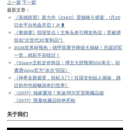
上一篇
下一篇
最新文章：
《英雄联盟》新力作《2XKO》震撼格斗盛宴，1月20
日全平台热血开启！🎉🥊
《奥德赛》惊现笑点！主角头盔引网友热议：竟被调
侃似“次世代3D复制品”》
2026世界杯预热：德甲联赛升降级大揭秘！历届冠军
一览，精彩不容错过！
《Steam主机定价热议：博主大胆预测500美元，却
遭遇Valve官方“冰点”回应》
《神界全新篇章，轻松入门！拉瑞安创始人揭秘，跳
过前作也能畅游奇幻世界》
《2077》独家重现！朱迪·阿尔瓦雷斯藏品级
《2077》限量收藏品惊艳亮相
关于我们