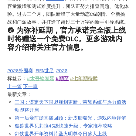
容量激增和测试难度提升，团队正努力排查问题、优化体
验。过去三个月，团队新增了大量动态CG剧情、全新挑
战和门派故事，并打造了超过三十万字的新手引导系统。
🔂 为弥补延期，官方承诺完全版上线
时将赠送一个免费DLC。更多游戏内
容介绍请关注官方信息。
2026外围赛
FIFA世足
2026
标签云：
#太吾绘卷延
#期至
#七年期待武
上一篇
下一篇
最新文章：
三国：谋定天下同盟规划更新，荣耀系统与热力值活
动即将开启
第一后裔前瞻直播回顾：新皮肤曝光，游戏内容详解
魔兽世界瓦莉拉45级快速升级，专家推荐攻略
剑侠世界开年资料片圣火明尊今日盛大上线