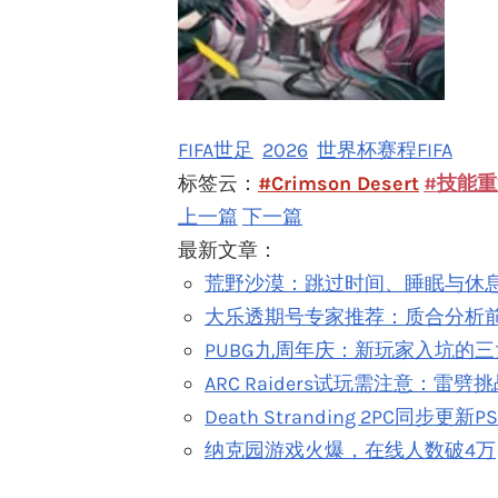
FIFA世足
2026
世界杯赛程FIFA
标签云：
#Crimson Desert
#技能
上一篇
下一篇
最新文章：
荒野沙漠：跳过时间、睡眠与休
大乐透期号专家推荐：质合分析
PUBG九周年庆：新玩家入坑的
ARC Raiders试玩需注意：雷
Death Stranding 2PC同步更
纳克园游戏火爆，在线人数破4万