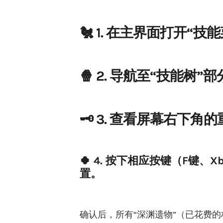
🐔 1. 在主界面打开“技
🍿 2. 导航至“技能树”
🗝️ 3. 查看屏幕右下角
🍀 4. 按下相应按键（F键、Xb
置。
确认后，所有“深渊遗物”（已花费