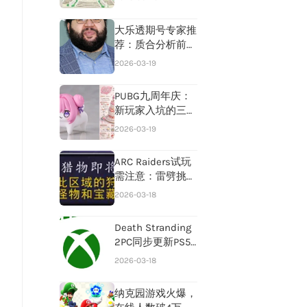
大乐透期号专家推
荐：质合分析前区
十码攻略
2026-03-19
PUBG九周年庆：
新玩家入坑的三大
推荐理由
2026-03-19
ARC Raiders试玩
需注意：雷劈挑战
调整，难度已降低
2026-03-18
Death Stranding
2PC同步更新PS5
新内容，
2026-03-18
纳克园游戏火爆，