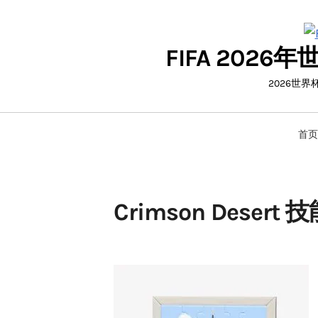
Skip
to
FIFA 20
content
2026世
首页
Crimson Des