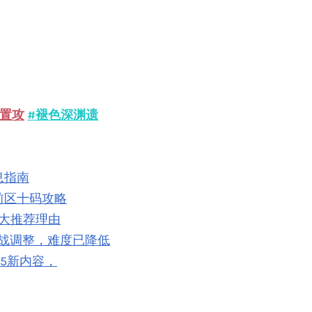
重置攻
#褪色深渊遗
息指南
前区十码攻略
三大推荐理由
劈挑战调整，难度已降低
新PS5新内容，