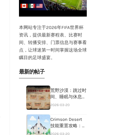
本网站专注于2026年FIFA世界杯
资讯，提供最新赛程表、比赛时
间、转播安排、门票信息与赛事看
点，让球迷第一时间掌握这场全球
瞩目的足球盛宴。
最新的帖子
荒野沙漠：跳过时
间、睡眠与休息指
南
2026-03-20
Crimson Desert
技能重置攻略：褪
色深渊遗物重置
2026-03-20