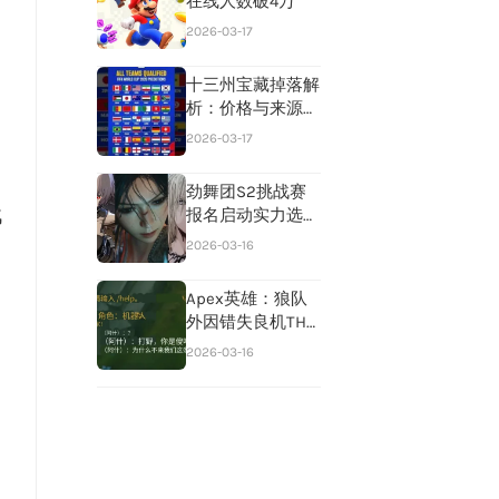
在线人数破4万
2026-03-17
十三州宝藏掉落解
析：价格与来源全
览
2026-03-17
劲舞团S2挑战赛
战
报名启动实力选手
集结备战
2026-03-16
Apex英雄：狼队
外因错失良机TH
六战爆冷落幕PXX
2026-03-16
持续高分