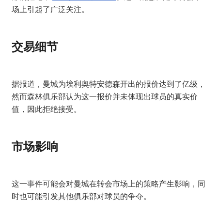
场上引起了广泛关注。
交易细节
据报道，曼城为埃利奥特安德森开出的报价达到了亿级，
然而森林俱乐部认为这一报价并未体现出球员的真实价
值，因此拒绝接受。
市场影响
这一事件可能会对曼城在转会市场上的策略产生影响，同
时也可能引发其他俱乐部对球员的争夺。