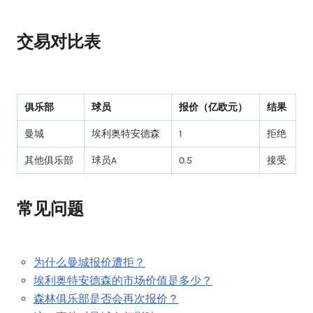
交易对比表
俱乐部
球员
报价（亿欧元）
结果
曼城
埃利奥特安德森
1
拒绝
其他俱乐部
球员A
0.5
接受
常见问题
为什么曼城报价遭拒？
埃利奥特安德森的市场价值是多少？
森林俱乐部是否会再次报价？