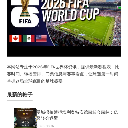
本网站专注于2026年FIFA世界杯资讯，提供最新赛程表、比
赛时间、转播安排、门票信息与赛事看点，让球迷第一时间
掌握这场全球瞩目的足球盛宴。
最新的帖子
曼城报价遭拒埃利奥特安德森转会森林：亿
级转会遇壁
2026-06-07