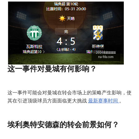
这一事件对曼城有何影响？
这一事件可能会对曼城在转会市场上的策略产生影响，使
其在引进顶级球员方面面临更大挑战
最新赛事时间
。
埃利奥特安德森的转会前景如何？