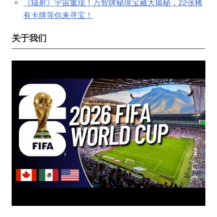
《辐射》宇宙重现！万智牌秘境宝藏大揭秘，22张稀
有卡牌等你来寻宝！
关于我们