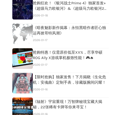
抢购狂欢！《银河战士Prime 4》独家首发+
《超级马力欧银河》&《超级马力欧银河2》
双响炮，《小小梦魇3》领衔多款热门大作，
2026-01-18
错过等一年！
《暗夜魅影新作揭幕：永恒黑暗作者匠心独
运再掀哥特风潮》
2026-01-17
抢购特惠！仅需原价低至XX%，尽享华硕
ROG Ally X游戏掌机极致性能！🎮🔥
2026-01-17
【限时抢购】独家发售！下月揭晓《生化危
机：安魂曲》定制手表，珍藏版腕间闪耀！
2026-01-16
《辐射》宇宙重现！万智牌秘境宝藏大揭
秘，22张稀有卡牌等你来寻宝！
2026-01-16