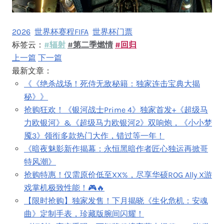
2026
世界杯赛程FIFA
世界杯门票
标签云：
#辐射
#第二季燃情
#回归
上一篇
下一篇
最新文章：
《《绝杀战场！死侍无敌秘籍：独家连击宝典大揭
秘》》
抢购狂欢！《银河战士Prime 4》独家首发+《超级马
力欧银河》&《超级马力欧银河2》双响炮，《小小梦
魇3》领衔多款热门大作，错过等一年！
《暗夜魅影新作揭幕：永恒黑暗作者匠心独运再掀哥
特风潮》
抢购特惠！仅需原价低至XX%，尽享华硕ROG Ally X游
戏掌机极致性能！🎮🔥
【限时抢购】独家发售！下月揭晓《生化危机：安魂
曲》定制手表，珍藏版腕间闪耀！