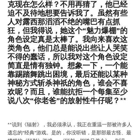
克现在怎么样？不用再猜了，他已经
迫不及待地想要告诉我了。虽然有些
人对露西那滔滔不绝的嘴巴有点抓
狂，但我得说，她这个“魅力爆棚”的
角色设定真是太棒了。我向来喜欢这
类角色，他们总是能说出些让人哭笑
不得的蠢话，所以我对这个角色设定
简直是情有独钟。想象一下，一个能
靠踢踏舞跳出困境，最后还能以某种
神秘方式斩杀神祇的角色，谁会不喜
欢呢？而且，谁能抗拒一个每集至少
说八次“你老爸”的放射性牛仔呢？**
**说到《辐射》，我必须承认，我正在重温一部被许多人
遗忘的“经典”游戏。是的，你没听错，是那部最古怪、最