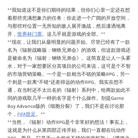
**我知道这不是你们期待的结果，但你们心里一定还在想
着那些充满想象力的任务：你走进一个广阔的开放空间，
与那些对位置一无所知的敌人展开激战，然后潇洒地离
开，
世界杯门票
。这几乎就是游戏的全部。**
**现在，让我们从最明显的问题开始。尽管已经有了一款
名为《辐射战略版：钢铁兄弟会》的游戏，但这款游戏还
是被命名为《辐射：钢铁兄弟会》。这简直是让人一头雾
水，对于一家想要区分其项目的公司来说，这可是个不智
的市场营销策略。一个是一款相当不错的策略RPG，另一
个则是一款离“不错”还差得远的动作RPG。我实在想不
通，在当时还不太出名的《辐射》系列中，给两款如此不
同的游戏取几乎一样的名字是个什么操作。别提Game
Boy Advance版的《细胞分裂》了，我们不是在讨论那
个，
FIFA世足
。**
**当然，《辐射》动作RPG是个非常好的想法！事实上，
这就是为什么从第四部正传开始，我们一直都在玩动作