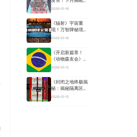
发售！下月揭晓
《生化危机：安魂
2026-01-16
曲》定制手表，珍
藏版腕间闪耀！
《辐射》宇宙重
现！万智牌秘境宝
藏大揭秘，22张
2026-01-16
稀有卡牌等你来寻
宝！
《开启新篇章！
《动物森友会》
2.0升级后必玩攻
2026-01-15
略TOP5》
《封闭之地终极揭
个
秘：揭秘隔离区终
：
极攻略》
2026-01-15
的