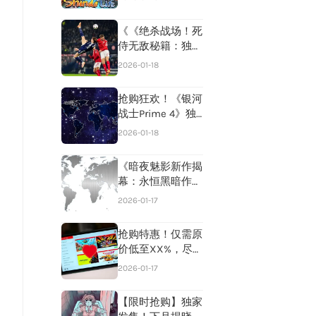
赛4秘密之谜》
《《绝杀战场！死
侍无敌秘籍：独家
连击宝典大揭
2026-01-18
秘》》
抢购狂欢！《银河
战士Prime 4》独
家首发+《超级马
2026-01-18
力欧银河》&《超
级马力欧银河2》
《暗夜魅影新作揭
双响炮，《小小梦
幕：永恒黑暗作者
魇3》领衔多款热
匠心独运再掀哥特
2026-01-17
门大作，错过等一
风潮》
年！
抢购特惠！仅需原
，
价低至XX%，尽享
华硕ROG Ally X游
2026-01-17
戏掌机极致性能！
🎮🔥
【限时抢购】独家