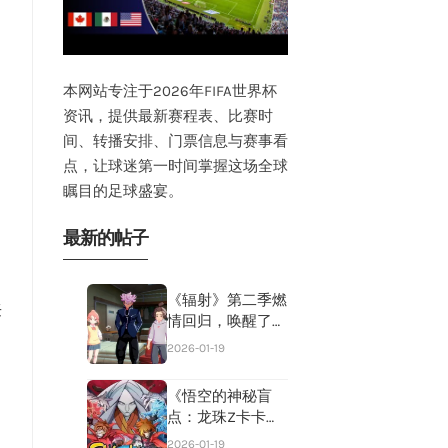
本网站专注于2026年FIFA世界杯
资讯，提供最新赛程表、比赛时
间、转播安排、门票信息与赛事看
点，让球迷第一时间掌握这场全球
瞩目的足球盛宴。
最新的帖子
《辐射》第二季燃
来
情回归，唤醒了我
对史上最经典“坑
2026-01-19
王”游戏的无限热
情！
《悟空的神秘盲
点：龙珠Z卡卡罗
特大魔DLC揭示超
2026-01-19