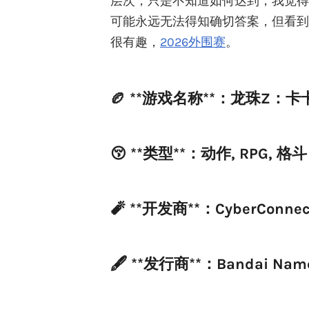
层次，只是不知道如何达到，我觉得
可能永远无法得知确切答案，但看到
很有趣，
2026外围赛
。
🏉 **游戏名称**：龙珠Z：卡卡罗特 
😚 **类型**：动作, RPG, 格斗
🧨 **开发商**：CyberConnec
🖋️ **发行商**：Bandai Namc