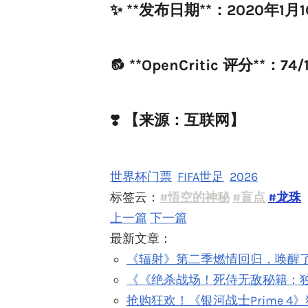
✨ **发布日期**：2020年1月
🔂 **OpenCritic 评分**：7
❣️ 【来源：互联网】
世界杯门票
FIFA世足
2026
标签云：
#悟空的神秘
#盲点
#龙珠
上一篇
下一篇
最新文章：
《辐射》第二季燃情回归，唤醒了
《《绝杀战场！死侍无敌秘籍：
抢购狂欢！《银河战士Prime 