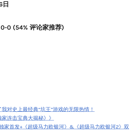
16日
4/10-0 (54% 评论家推荐)
我对史上最经典“坑王”游戏的无限热情！
独家连击宝典大揭秘》》
4》独家首发+《超级马力欧银河》&《超级马力欧银河2》双