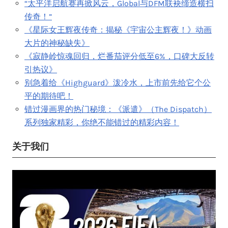
“太平洋启航赛再掀风云，Global与DFM联袂缔造横扫
传奇！”
《星际女王辉夜传奇：揭秘《宇宙公主辉夜！》动画
大片的神秘缺失》
《寂静岭惊魂回归，烂番茄评分低至6%，口碑大反转
引热议》
别急着给《Highguard》泼冷水，上市前先给它个公
平的期待吧！
错过漫画界的热门秘境：《派遣》（The Dispatch）
系列独家精彩，你绝不能错过的精彩内容！
关于我们