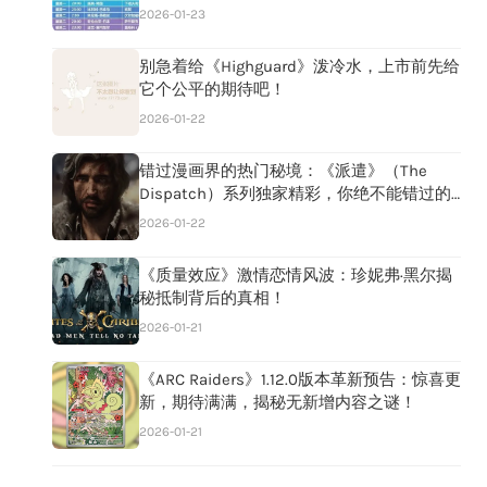
2026-01-23
别急着给《Highguard》泼冷水，上市前先给
它个公平的期待吧！
2026-01-22
错过漫画界的热门秘境：《派遣》（The
Dispatch）系列独家精彩，你绝不能错过的
精彩内容！
2026-01-22
《质量效应》激情恋情风波：珍妮弗·黑尔揭
秘抵制背后的真相！
2026-01-21
《ARC Raiders》1.12.0版本革新预告：惊喜更
新，期待满满，揭秘无新增内容之谜！
2026-01-21