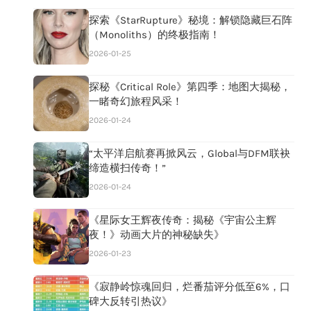
探索《StarRupture》秘境：解锁隐藏巨石阵
（Monoliths）的终极指南！
2026-01-25
探秘《Critical Role》第四季：地图大揭秘，
一睹奇幻旅程风采！
2026-01-24
“太平洋启航赛再掀风云，Global与DFM联袂
缔造横扫传奇！”
2026-01-24
《星际女王辉夜传奇：揭秘《宇宙公主辉
夜！》动画大片的神秘缺失》
2026-01-23
《寂静岭惊魂回归，烂番茄评分低至6%，口
碑大反转引热议》