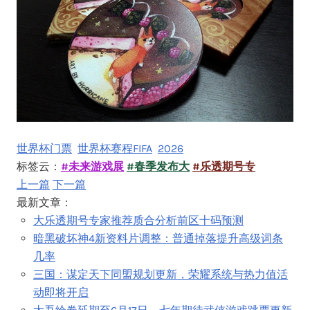
世界杯门票
世界杯赛程FIFA
2026
标签云：
#未来游戏展
#春季发布大
#乐透期号专
上一篇
下一篇
最新文章：
大乐透期号专家推荐质合分析前区十码预测
暗黑破坏神4新资料片调整：普通掉落提升高级词条
几率
三国：谋定天下同盟规划更新，荣耀系统与热力值活
动即将开启