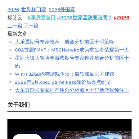
2026
世界杯门票
2026外围赛
标签云：
#季后赛首日
#2026世界盃決賽時間？
#2026
上一篇
下一篇
最新文章：
大乐透期号专家推荐：质合分析前区十码策略
COA首届FMVP：MRCNanako成为求生者荣耀第一人
星际火狐大冒险全游戏期号专家推荐质合分析前区十
码
Win11 32GB内存游戏争议：微软撤回官方建议
2026年5月Xbox Game Pass降价后亮点纷呈
大乐透期号专家推荐质合分析前区十码新游戏预注册
关于我们