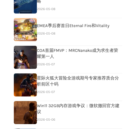
略
2026-05-08
EMEA季后赛首日Eternal Fire和Vitality
2026-05-08
COA首届FMVP：MRCNanako成为求生者荣
耀第一人
2026-05-07
星际火狐大冒险全游戏期号专家推荐质合分
析前区十码
2026-05-07
Win11 32GB内存游戏争议：微软撤回官方建
议
2026-05-06