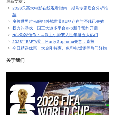
最新文章：
2026乐高大电影在线观看指南：期号专家质合分析推
荐
魔兽世界时光服P2外域世界BUFF存在与否现已失效
权力的游戏：国王大道多平台RPG新作预约开启
NS2独家佳作：两款主机游戏入围年度五大热门
2026年BAFTA奖：Marty Supreme失意，查拉
今日精选优惠：大金刚特惠、象印电饭煲等热门好物
关于我们