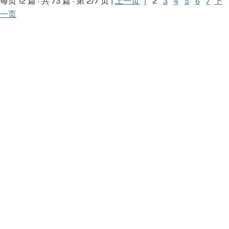
每页 12 篇 · 共 73 篇 · 第 2/7 页 |
上一页
1
2
3
4
5
6
7
下
一页